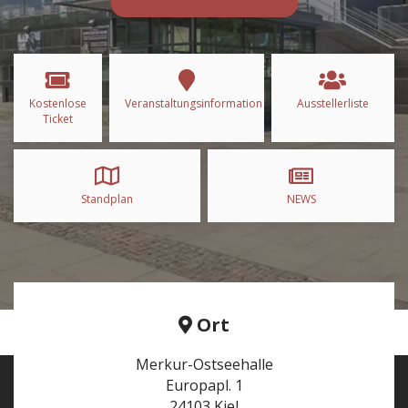
Kostenlose
Veranstaltungsinformation
Ausstellerliste
Ticket
Standplan
NEWS
Ort
Merkur-Ostseehalle
Europapl. 1
24103 Kiel