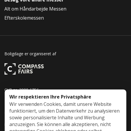
Alt om Håndarbejde Messen
Efterskolemessen
Boligdage er organiseret af
CVR nr. 2888 6756
Wir respektieren Ihre Privatsphäre
Brunde Vest 17
Wir verwenden Cookies, damit unsere Website
funktioniert, um den Datenverkehr zu analysieren
6230 Rødekro
sowie personalisierte Inhalte und Werbung
anzuzeigen. Sie können alle akzeptieren, nicht
info@compassfairs.dk